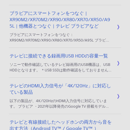
リーズ名、製品型名（モデル名）の一覧は、以下をご確認く
ださい。 目次 製品型名の確認方法 2026年発売モデル 2025
ブラビアにスマートフォンをつなぐ |
年発売モデル 2024年発売モデル 2023年発売モデル 2022年
XR90M2/XR70M2/XR90/XR80/XR70/XR50/A9
発売モデル 2021年発売モデル 2020年発売モデル 2019年発売
モデル 2018年発売モデル 2017年発売モデル
5L | 他機器とつなぐ | テレビ ブラビアなど
ブラビアにスマートフォンをつなぐ：
XR90M2/XR70M2/XR90/XR80/XR70/XR50/A95L ブラビア
機種選択ページへ ブラビアとスマートフォンをつなぐと、ス
マートフォンの画面をブラビアの大画面で楽しんだり、スマ
テレビに接続できる録画用USB HDDの容量一覧
ートフォンのアプリを使ってブラビアの操作をすることがで
きます。 スマートフォンの画面を表示する スマートフォン
ソニーで動作確認しているテレビ録画用のUSB機器は、USB
のアプリで操作する スマートフォンの画面を表示する スマ
HDDとなります。 ＊USB SSDは動作確認をしておりません。
ートフォンの画面をブラビ
テレビにUSBメモリーやUSB SSDを接続し、録画用のUSB機
器として使用できるか テレビに接続できるUSB HDDは、モ
テレビのHDMI入力信号が「4K/120Hz」に対応し
デルにより最大／最小容量が異なります。 2015年以降発売
ている製品
Android TV™ / Google TV™ 搭載ブラビアの場合 最大サイ
ズ：16TB 最小サイズ：32GB
以下の製品が、4K/120HzのHDMI入力信号に対応していま
す。 ブラビア ・2021年以降発売のGoogle TV 搭載モデル
（＊） ・2020年発売モデル：Z9H ＊2026年発売モデル
X83L/X81L、2023年発売モデル X80L/X75WL、2022年発売
テレビと有線接続したヘッドホンの両方から音を
モデル X80K/X80WK、2021年発売モデル X80Jを除く PS5な
出す方法（Android TV™ / Google TV™ ）
どの4K/120Hzに対応する機器を接続する場合は、専用の