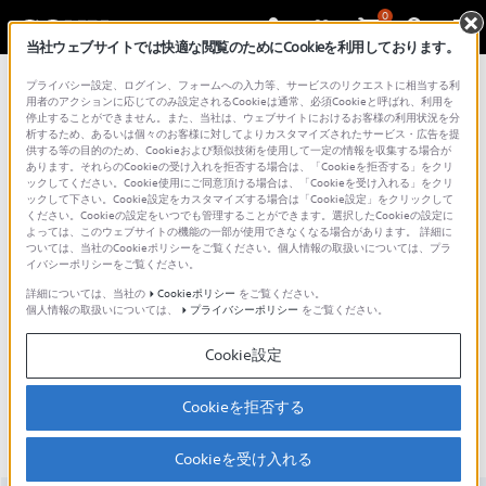
0
当社ウェブサイトでは快適な閲覧のためにCookieを利用しております。
総合サポート・お問い合わせ
プライバシー設定、ログイン、フォームへの入力等、サービスのリクエストに相当する利
液晶テレビ（Android TV | Google TV）
用者のアクションに応じてのみ設定されるCookieは通常、必須Cookieと呼ばれ、利用を
停止することができません。また、当社は、ウェブサイトにおけるお客様の利用状況を分
析するため、あるいは個々のお客様に対してよりカスタマイズされたサービス・広告を提
供する等の目的のため、Cookieおよび類似技術を使用して一定の情報を収集する場合が
あります。それらのCookieの受け入れを拒否する場合は、「Cookieを拒否する」をクリ
ックしてください。Cookie使用にご同意頂ける場合は、「Cookieを受け入れる」をクリ
ックして下さい。Cookie設定をカスタマイズする場合は「Cookie設定」をクリックして
ください。Cookieの設定をいつでも管理することができます。選択したCookieの設定に
よっては、このウェブサイトの機能の一部が使用できなくなる場合があります。 詳細に
ついては、当社のCookieポリシーをご覧ください。個人情報の取扱いについては、プラ
イバシーポリシーをご覧ください。
詳細については、当社の
Cookieポリシー
をご覧ください。
個人情報の取扱いについては、
プライバシーポリシー
をご覧ください。
K-75XR90M2 / BRAVIA 9 II
Cookie設定
主な仕様
特長
アクセシビリティ
Cookieを拒否する
Cookieを受け入れる