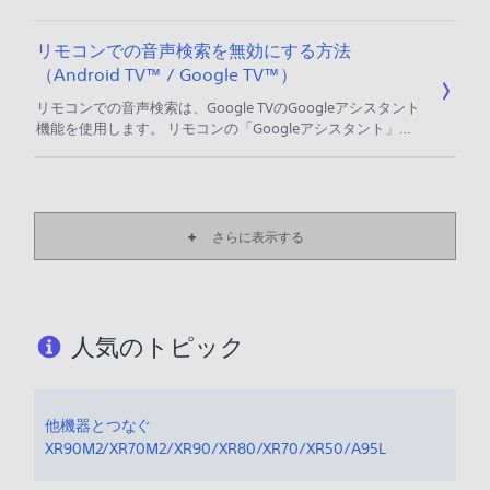
Bluetoothヘッドホンとテレビの両方から音を出すことがで
きます。 ご注意 ・2020年から2023年に発売されたモデル
リモコンでの音声検索を無効にする方法
は、テレビと同時に音を出すことはできません。 操作手順
（Android TV™ / Google TV™）
設定画面を開く リモコンの「クイック設定」ボタン、または
「ホーム」ボタンを押す ［（設定）］を選び、「決定」ボタ
リモコンでの音声検索は、Google TVのGoogleアシスタント
ンを押す 音声同時出力の設定をする
機能を使用します。 リモコンの「Googleアシスタント」ボ
タンを押しながら「○○をして」と話しかけることで、チャン
ネルや音量の変更、YouTube動画の検索などが、音声で操作
することができます。 Googleアシスタントは、2016年発売
モデル（Z9D/X8300D/X7000D シリーズ）、および2017年
以降発売のAndroid TV™ / Google
さらに表示する
人気のトピック
他機器とつなぐ
XR90M2/XR70M2/XR90/XR80/XR70/XR50/A95L