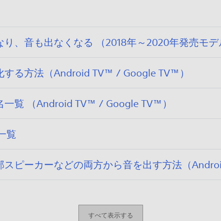
/
8
ん
0
。
3
/
、音も出なくなる （2018年～2020年発売モデ
0
8
（Android TV™ / Google TV™）
ndroid TV™ / Google TV™）
一覧
カーなどの両方から音を出す方法（Android TV™ 
すべて表示する