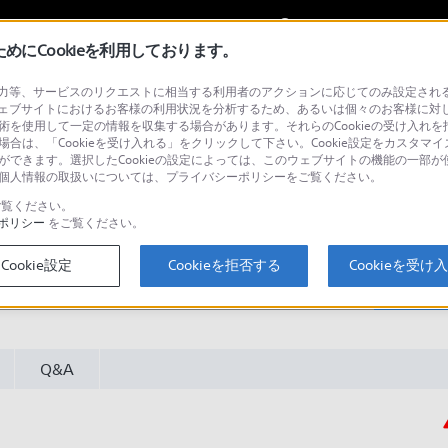
My Sonyに
サインイン
サインインす
にCookieを利用しております。
等、サービスのリクエストに相当する利用者のアクションに応じてのみ設定されるCoo
oid TV | Google TV）
ェブサイトにおけるお客様の利用状況を分析するため、あるいは個々のお客様に対
技術を使用して一定の情報を収集する場合があります。それらのCookieの受け入れを拒
場合は、「Cookieを受け入れる」をクリックして下さい。Cookie設定をカスタマイ
とができます。選択したCookieの設定によっては、このウェブサイトの機能の一部
い。個人情報の取扱いについては、プライバシーポリシーをご覧ください。
覧ください。
ポリシー
をご覧ください。
Cookie設定
Cookieを拒否する
Cookieを受け
検
Q&A