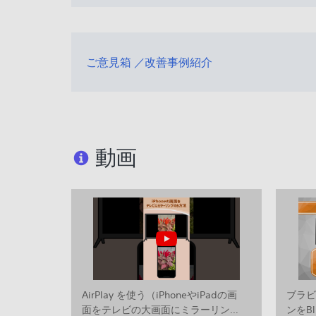
ご意見箱 ／改善事例紹介
動画
AirPlay を使う（iPhoneやiPadの画
ブラ
面をテレビの大画面にミラーリング
ンをBl