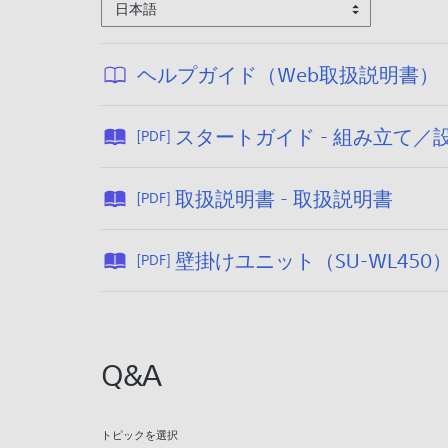
日本語
ヘルプガイド（Web取扱説明書）
スタートガイド - 組み立て／
[PDF]
:
2
公
取扱説明書 - 取扱説明書
[PDF]
開
2
日
3
壁掛けユニット（SU-WL450
[PDF]
:
/
2
1
0
2
/
Q&A
1
2
/
9
0
トピックを選択
3