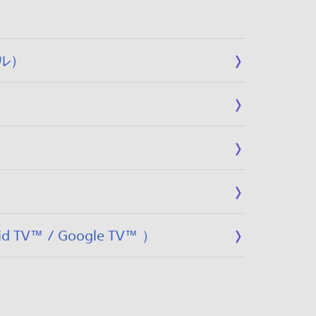
ル）
/ Google TV™ ）