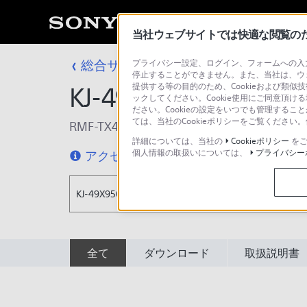
当社ウェブサイトでは快適な閲覧のため
総合サポート・お問い合わせ
プライバシー設定、ログイン、フォームへの入力
液晶テレビ（Andr
停止することができません。また、当社は、ウ
提供する等の目的のため、Cookieおよび類似
KJ-49X9500H
ックしてください。Cookie使用にご同意頂ける
ださい。Cookieの設定をいつでも管理するこ
ては、当社のCookieポリシーをご覧くださ
RMF-TX421J
詳細については、当社の
Cookieポリシー
をご
個人情報の取扱いについては、
プライバシー
アクセシビリティ
KJ-49X9500H
全て
ダウンロード
取扱説明書