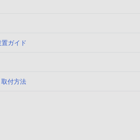
フ
公
ァ
開
イ
日
公
設置ガイド
ル
開
サ
日
イ
0
:
ズ
2
が
公
0
）取付方法
指
開
2
定
日
1
さ
0
:
/
れ
2
0
て
0
3
い
2
/
ま
1
0
せ