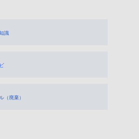
知識
ビ
ル（廃棄）