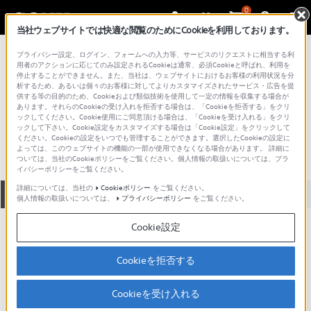
0
当社ウェブサイトでは快適な閲覧のためにCookieを利用しております。
総合サポート・お問い合わせ
プライバシー設定、ログイン、フォームへの入力等、サービスのリクエストに相当する利
液晶テレビ（Android TV | Google TV）
用者のアクションに応じてのみ設定されるCookieは通常、必須Cookieと呼ばれ、利用を
停止することができません。また、当社は、ウェブサイトにおけるお客様の利用状況を分
KJ-75Z9D
析するため、あるいは個々のお客様に対してよりカスタマイズされたサービス・広告を提
供する等の目的のため、Cookieおよび類似技術を使用して一定の情報を収集する場合が
あります。それらのCookieの受け入れを拒否する場合は、「Cookieを拒否する」をクリ
アクセシビリティ
ックしてください。Cookie使用にご同意頂ける場合は、「Cookieを受け入れる」をクリ
ックして下さい。Cookie設定をカスタマイズする場合は「Cookie設定」をクリックして
ください。Cookieの設定をいつでも管理することができます。選択したCookieの設定に
よっては、このウェブサイトの機能の一部が使用できなくなる場合があります。 詳細に
ついては、当社のCookieポリシーをご覧ください。個人情報の取扱いについては、プラ
イバシーポリシーをご覧ください。
詳細については、当社の
Cookieポリシー
をご覧ください。
全て
ダウンロード
取扱説明書
Q&A
個人情報の取扱いについては、
プライバシーポリシー
をご覧ください。
Cookie設定
製品に関する重要なお知らせ
お知らせ
Cookieを拒否する
人気のトピック
Cookieを受け入れる