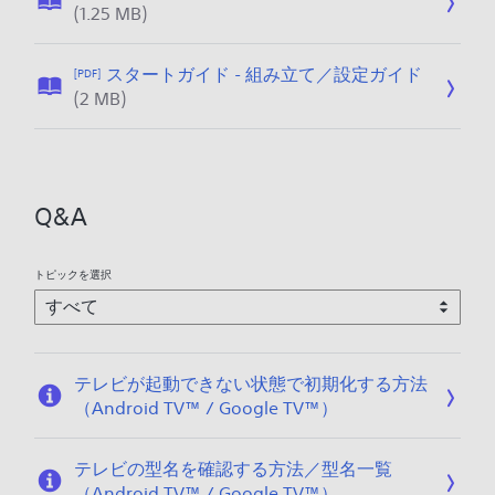
ズ
2
公
(1.25 MB)
2
が
3
開
0
指
/
日
1
スタートガイド - 組み立て／設定ガイド
[PDF]
定
0
:
6
公
(2 MB)
さ
4
2
/
開
れ
/
0
0
日
て
2
1
6
:
い
1
6
/
2
ま
/
Q&A
0
0
せ
0
3
1
ん
7
6
。
トピックを選択
/
/
2
0
0
6
/
テレビが起動できない状態で初期化する方法
0
（Android TV™ / Google TV™）
3
テレビの型名を確認する方法／型名一覧
（Android TV™ / Google TV™）