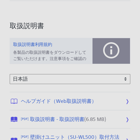
取扱説明書
取扱説明書利用規約
各製品の取扱説明書をダウンロードして
ご覧いただけます。注意事項をご確認の
上、ご利用ください。
フ
公
ヘルプガイド（Web取扱説明書）
ァ
開
イ
日
公
取扱説明書 - 取扱説明書
(6.85 MB)
[PDF]
ル
:
開
サ
2
日
イ
0
壁掛けユニット（SU-WL500）取付方法
[PDF]
: