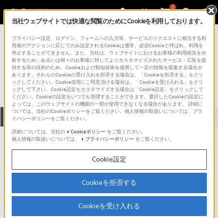
0
当社ウェブサイトでは快適な閲覧のためにCookieを利用しております。
総合サポート・お問い合わせ
プライバシー設定、ログイン、フォームへの入力等、サービスのリクエストに相当する利
液晶テレビ
用者のアクションに応じてのみ設定されるCookieは通常、必須Cookieと呼ばれ、利用を
停止することができません。また、当社は、ウェブサイトにおけるお客様の利用状況を分
FDL-X40
析するため、あるいは個々のお客様に対してよりカスタマイズされたサービス・広告を提
供する等の目的のため、Cookieおよび類似技術を使用して一定の情報を収集する場合が
あります。それらのCookieの受け入れを拒否する場合は、「Cookieを拒否する」をクリ
ックしてください。Cookie使用にご同意頂ける場合は、「Cookieを受け入れる」をクリ
ックして下さい。Cookie設定をカスタマイズする場合は「Cookie設定」をクリックして
ください。Cookieの設定をいつでも管理することができます。選択したCookieの設定に
よっては、このウェブサイトの機能の一部が使用できなくなる場合があります。 詳細に
ついては、当社のCookieポリシーをご覧ください。個人情報の取扱いについては、プラ
全て
ダウンロード
取扱説明書
Q&A
イバシーポリシーをご覧ください。
詳細については、当社の
Cookieポリシー
をご覧ください。
個人情報の取扱いについては、
プライバシーポリシー
をご覧ください。
製品に関する重要なお知らせ
お知らせ
Cookie設定
人気のトピック
Cookieを拒否する
Cookieを受け入れる
ブラビアの知って得する豆知識