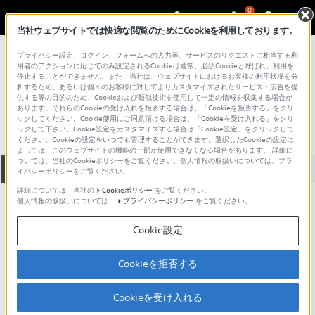
0
当社ウェブサイトでは快適な閲覧のためにCookieを利用しております。
総合サポート・お問い合わせ
プライバシー設定、ログイン、フォームへの入力等、サービスのリクエストに相当する利
液晶テレビ
用者のアクションに応じてのみ設定されるCookieは通常、必須Cookieと呼ばれ、利用を
停止することができません。また、当社は、ウェブサイトにおけるお客様の利用状況を分
KDL-26J1
析するため、あるいは個々のお客様に対してよりカスタマイズされたサービス・広告を提
供する等の目的のため、Cookieおよび類似技術を使用して一定の情報を収集する場合が
あります。それらのCookieの受け入れを拒否する場合は、「Cookieを拒否する」をクリ
ックしてください。Cookie使用にご同意頂ける場合は、「Cookieを受け入れる」をクリ
ックして下さい。Cookie設定をカスタマイズする場合は「Cookie設定」をクリックして
ください。Cookieの設定をいつでも管理することができます。選択したCookieの設定に
よっては、このウェブサイトの機能の一部が使用できなくなる場合があります。 詳細に
ついては、当社のCookieポリシーをご覧ください。個人情報の取扱いについては、プラ
全て
ダウンロード
取扱説明書
Q&A
イバシーポリシーをご覧ください。
詳細については、当社の
Cookieポリシー
をご覧ください。
個人情報の取扱いについては、
プライバシーポリシー
をご覧ください。
製品に関する重要なお知らせ
お知らせ
Cookie設定
人気のトピック
Cookieを拒否する
Cookieを受け入れる
ブラビアの知って得する豆知識