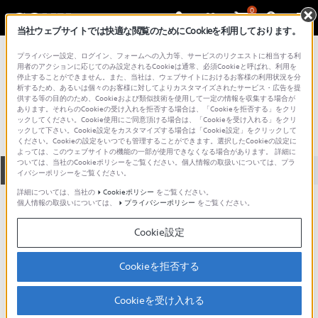
0
当社ウェブサイトでは快適な閲覧のためにCookieを利用しております。
総合サポート・お問い合わせ
プライバシー設定、ログイン、フォームへの入力等、サービスのリクエストに相当する利
液晶テレビ
用者のアクションに応じてのみ設定されるCookieは通常、必須Cookieと呼ばれ、利用を
停止することができません。また、当社は、ウェブサイトにおけるお客様の利用状況を分
KJ-24W450D
析するため、あるいは個々のお客様に対してよりカスタマイズされたサービス・広告を提
供する等の目的のため、Cookieおよび類似技術を使用して一定の情報を収集する場合が
あります。それらのCookieの受け入れを拒否する場合は、「Cookieを拒否する」をクリ
ックしてください。Cookie使用にご同意頂ける場合は、「Cookieを受け入れる」をクリ
ックして下さい。Cookie設定をカスタマイズする場合は「Cookie設定」をクリックして
ください。Cookieの設定をいつでも管理することができます。選択したCookieの設定に
よっては、このウェブサイトの機能の一部が使用できなくなる場合があります。 詳細に
ついては、当社のCookieポリシーをご覧ください。個人情報の取扱いについては、プラ
全て
ダウンロード
取扱説明書
Q&A
イバシーポリシーをご覧ください。
詳細については、当社の
Cookieポリシー
をご覧ください。
個人情報の取扱いについては、
プライバシーポリシー
をご覧ください。
製品に関する重要なお知らせ
お知らせ
Cookie設定
人気のトピック
Cookieを拒否する
Cookieを受け入れる
他機器とつなぐ W450D