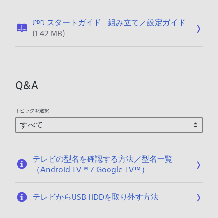
2
/
開
0
0
日
1
スタートガイド - 組み立て／設定ガイド
[PDF]
9
:
6
公
(1.42 MB)
/
2
/
開
1
0
0
日
4
1
3
:
7
/
2
/
Q&A
0
0
0
9
1
6
6
トピックを選択
/
/
2
0
9
3
/
テレビの型名を確認する方法／型名一覧
3
（Android TV™ / Google TV™）
0
テレビからUSB HDDを取り外す方法