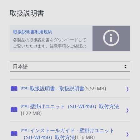
取扱説明書
取扱説明書利用規約
各製品の取扱説明書をダウンロードして
ご覧いただけます。注意事項をご確認の
上、ご利用ください。
公
取扱説明書 - 取扱説明書
(5.59 MB)
[PDF]
開
日
壁掛けユニット（SU-WL450）取付方法
[PDF]
:
公
(1.22 MB)
2
開
0
日
1
インストールガイド - 壁掛けユニット
[PDF]
:
6
公
（SU-WL450）取付方法
(1.16 MB)