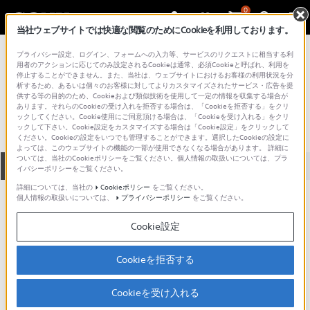
0
当社ウェブサイトでは快適な閲覧のためにCookieを利用しております。
総合サポート・お問い合わせ
プライバシー設定、ログイン、フォームへの入力等、サービスのリクエストに相当する利
液晶テレビ
用者のアクションに応じてのみ設定されるCookieは通常、必須Cookieと呼ばれ、利用を
停止することができません。また、当社は、ウェブサイトにおけるお客様の利用状況を分
KLV-15SP2
析するため、あるいは個々のお客様に対してよりカスタマイズされたサービス・広告を提
供する等の目的のため、Cookieおよび類似技術を使用して一定の情報を収集する場合が
あります。それらのCookieの受け入れを拒否する場合は、「Cookieを拒否する」をクリ
ックしてください。Cookie使用にご同意頂ける場合は、「Cookieを受け入れる」をクリ
ックして下さい。Cookie設定をカスタマイズする場合は「Cookie設定」をクリックして
ください。Cookieの設定をいつでも管理することができます。選択したCookieの設定に
よっては、このウェブサイトの機能の一部が使用できなくなる場合があります。 詳細に
ついては、当社のCookieポリシーをご覧ください。個人情報の取扱いについては、プラ
全て
ダウンロード
取扱説明書
Q&A
イバシーポリシーをご覧ください。
詳細については、当社の
Cookieポリシー
をご覧ください。
個人情報の取扱いについては、
プライバシーポリシー
をご覧ください。
製品に関する重要なお知らせ
お知らせ
Cookie設定
人気のトピック
Cookieを拒否する
Cookieを受け入れる
ブラビアの知って得する豆知識