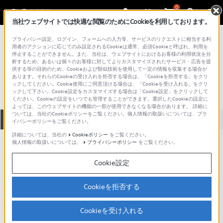
0
当社ウェブサイトでは快適な閲覧のためにCookieを利用しております。
総合サポート・お問い合わせ
プライバシー設定、ログイン、フォームへの入力等、サービスのリクエストに相当する利
液晶テレビ
用者のアクションに応じてのみ設定されるCookieは通常、必須Cookieと呼ばれ、利用を
停止することができません。また、当社は、ウェブサイトにおけるお客様の利用状況を分
LDM-3210
析するため、あるいは個々のお客様に対してよりカスタマイズされたサービス・広告を提
供する等の目的のため、Cookieおよび類似技術を使用して一定の情報を収集する場合が
あります。それらのCookieの受け入れを拒否する場合は、「Cookieを拒否する」をクリ
ックしてください。Cookie使用にご同意頂ける場合は、「Cookieを受け入れる」をクリ
ックして下さい。Cookie設定をカスタマイズする場合は「Cookie設定」をクリックして
ください。Cookieの設定をいつでも管理することができます。選択したCookieの設定に
よっては、このウェブサイトの機能の一部が使用できなくなる場合があります。 詳細に
ついては、当社のCookieポリシーをご覧ください。個人情報の取扱いについては、プラ
全て
ダウンロード
取扱説明書
Q&A
イバシーポリシーをご覧ください。
詳細については、当社の
Cookieポリシー
をご覧ください。
個人情報の取扱いについては、
プライバシーポリシー
をご覧ください。
製品に関する重要なお知らせ
お知らせ
Cookie設定
人気のトピック
Cookieを拒否する
Cookieを受け入れる
ブラビアの知って得する豆知識