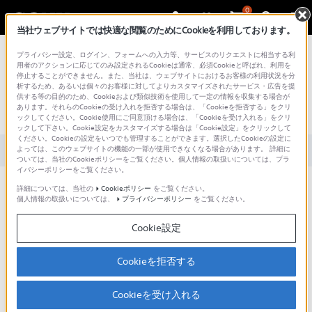
0
当社ウェブサイトでは快適な閲覧のためにCookieを利用しております。
総合サポート・お問い合わせ
プライバシー設定、ログイン、フォームへの入力等、サービスのリクエストに相当する利
SDM-F27M30 / INZONE M3
用者のアクションに応じてのみ設定されるCookieは通常、必須Cookieと呼ばれ、利用を
停止することができません。また、当社は、ウェブサイトにおけるお客様の利用状況を分
文書番号 : 00280184 / 最終更新日 : 2026/06/16
析するため、あるいは個々のお客様に対してよりカスタマイズされたサービス・広告を提
供する等の目的のため、Cookieおよび類似技術を使用して一定の情報を収集する場合が
あります。それらのCookieの受け入れを拒否する場合は、「Cookieを拒否する」をクリ
ゲーミングモニター よくある質問
ックしてください。Cookie使用にご同意頂ける場合は、「Cookieを受け入れる」をクリ
ックして下さい。Cookie設定をカスタマイズする場合は「Cookie設定」をクリックして
ください。Cookieの設定をいつでも管理することができます。選択したCookieの設定に
よっては、このウェブサイトの機能の一部が使用できなくなる場合があります。 詳細に
対象製品カテゴリー・製品
ついては、当社のCookieポリシーをご覧ください。個人情報の取扱いについては、プラ
イバシーポリシーをご覧ください。
このページでは、ゲーミングモニター INZONE に関するよくある
詳細については、当社の
Cookieポリシー
をご覧ください。
質問と、そのトラブルシューティングについて説明します。
個人情報の取扱いについては、
プライバシーポリシー
をご覧ください。
お使いのモデルを選択してください：
Cookie設定
SDM-27Q102 (INZONE M10S II)、SDM-27Q10S
(INZONE M10S)、SDM-27U9M2 (INZONE M9 II)
Cookieを拒否する
SDM-U27M90 （INZONE M9）、SDM-F27M30
Cookieを受け入れる
（INZONE M3）