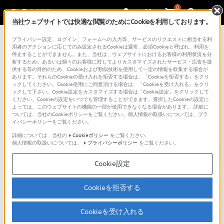
0
当社ウェブサイトでは快適な閲覧のためにCookieを利用しております。
プライバシー設定、ログイン、フォームへの入力等、サービスのリクエストに相当する利
用者のアクションに応じてのみ設定されるCookieは通常、必須Cookieと呼ばれ、利用を
ご意見箱
／改善事例紹介
停止することができません。また、当社は、ウェブサイトにおけるお客様の利用状況を分
析するため、あるいは個々のお客様に対してよりカスタマイズされたサービス・広告を提
供する等の目的のため、Cookieおよび類似技術を使用して一定の情報を収集する場合が
あります。それらのCookieの受け入れを拒否する場合は、「Cookieを拒否する」をクリ
ックしてください。Cookie使用にご同意頂ける場合は、「Cookieを受け入れる」をクリ
お客様からいただいたご意見・ご要望を
サービス・サ
ックして下さい。Cookie設定をカスタマイズする場合は「Cookie設定」をクリックして
ポート
の改善に活用させていただきます。
ください。Cookieの設定をいつでも管理することができます。選択したCookieの設定に
よっては、このウェブサイトの機能の一部が使用できなくなる場合があります。 詳細に
ぜひお声をお聞かせください。
ついては、当社のCookieポリシーをご覧ください。個人情報の取扱いについては、プラ
イバシーポリシーをご覧ください。
詳細については、当社の
Cookieポリシー
をご覧ください。
個人情報の取扱いについては、
プライバシーポリシー
をご覧ください。
Cookie設定
Cookieを拒否する
Cookieを受け入れる