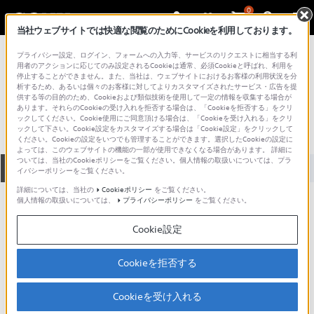
0
当社ウェブサイトでは快適な閲覧のためにCookieを利用しております。
総合サポート・お問い合わせ
プライバシー設定、ログイン、フォームへの入力等、サービスのリクエストに相当する利
テレビ＆プロジェクター
用者のアクションに応じてのみ設定されるCookieは通常、必須Cookieと呼ばれ、利用を
停止することができません。また、当社は、ウェブサイトにおけるお客様の利用状況を分
KV-1313
析するため、あるいは個々のお客様に対してよりカスタマイズされたサービス・広告を提
供する等の目的のため、Cookieおよび類似技術を使用して一定の情報を収集する場合が
あります。それらのCookieの受け入れを拒否する場合は、「Cookieを拒否する」をクリ
ックしてください。Cookie使用にご同意頂ける場合は、「Cookieを受け入れる」をクリ
ックして下さい。Cookie設定をカスタマイズする場合は「Cookie設定」をクリックして
ください。Cookieの設定をいつでも管理することができます。選択したCookieの設定に
よっては、このウェブサイトの機能の一部が使用できなくなる場合があります。 詳細に
ついては、当社のCookieポリシーをご覧ください。個人情報の取扱いについては、プラ
全て
ダウンロード
取扱説明書
Q&A
イバシーポリシーをご覧ください。
詳細については、当社の
Cookieポリシー
をご覧ください。
個人情報の取扱いについては、
プライバシーポリシー
をご覧ください。
ご意見箱 ／改善事例紹介
Cookie設定
Cookieを拒否する
動画でサポートご利用にあたってのお願い
Cookieを受け入れる
サポート動画をご利用の際にはソーシャ