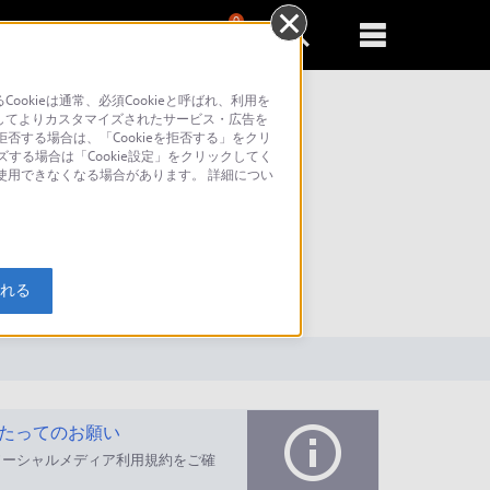
0
新規登録
るともっと便利に
kieは通常、必須Cookieと呼ばれ、利用を
してよりカスタマイズされたサービス・広告を
否する場合は、「Cookieを拒否する」をクリ
ズする場合は「Cookie設定」をクリックしてく
が使用できなくなる場合があります。 詳細につい
索
入れる
たってのお願い
ソーシャルメディア利用規約をご確