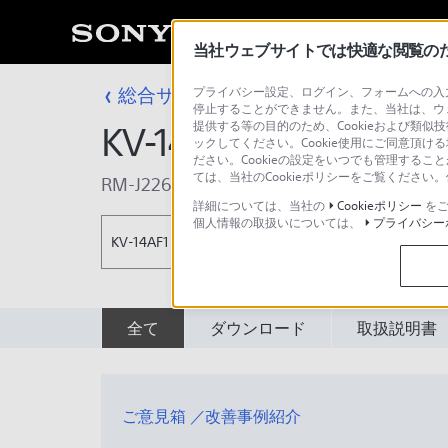
当社ウェブサイトでは快適な閲覧のため
総合サポート・お問い合わせ
プライバシー設定、ログイン、フォームへの入力
テレビ＆プロ
停止することができません。また、当社は、ウ
提供する等の目的のため、Cookieおよび類似
KV-14AF1
ックしてください。Cookie使用にご同意頂ける
ださい。Cookieの設定をいつでも管理するこ
ては、当社のCookieポリシーをご覧くださ
RM-J226
詳細については、当社の
Cookieポリシー
をご
個人情報の取扱いについては、
プライバシー
KV-14AF1
全て
ダウンロード
取扱説明書
ご意見箱 ／改善事例紹介