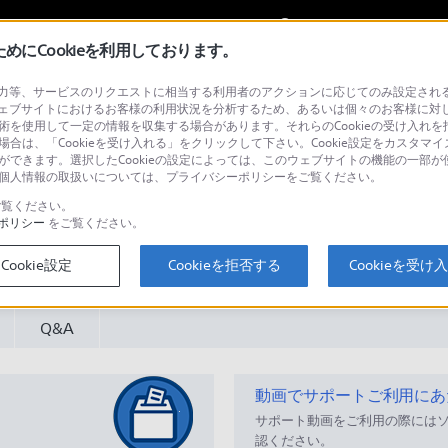
My Sonyに
サインイン
サインインす
にCookieを利用しております。
等、サービスのリクエストに相当する利用者のアクションに応じてのみ設定されるCoo
ジェクター
ェブサイトにおけるお客様の利用状況を分析するため、あるいは個々のお客様に対
技術を使用して一定の情報を収集する場合があります。それらのCookieの受け入れを拒
場合は、「Cookieを受け入れる」をクリックして下さい。Cookie設定をカスタマイ
とができます。選択したCookieの設定によっては、このウェブサイトの機能の一部
い。個人情報の取扱いについては、プライバシーポリシーをご覧ください。
覧ください。
ポリシー
をご覧ください。
検
Cookie設定
Cookieを拒否する
Cookieを受け
Q&A
動画でサポートご利用にあ
サポート動画をご利用の際には
認ください。