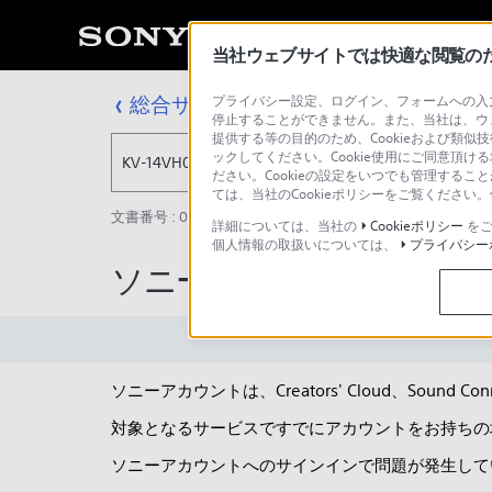
当社ウェブサイトでは快適な閲覧のため
総合サポート・お問い合わせ
プライバシー設定、ログイン、フォームへの入力
KV-14VH02
停止することができません。また、当社は、ウ
提供する等の目的のため、Cookieおよび類似
ックしてください。Cookie使用にご同意頂ける
KV-14VH02
ださい。Cookieの設定をいつでも管理するこ
ては、当社のCookieポリシーをご覧くださ
文書番号 : 00399518 / 最終更新日 : 2026/05/13
詳細については、当社の
Cookieポリシー
をご
個人情報の取扱いについては、
プライバシー
ソニーアカウントのサイ
ソニーアカウントは、Creators' Cloud、S
対象となるサービスですでにアカウントをお持ちの
ソニーアカウントへのサインインで問題が発生して