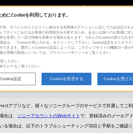
My Sonyに
サインイン
サインインす
にCookieを利用しております。
等、サービスのリクエストに相当する利用者のアクションに応じてのみ設定されるCoo
ェブサイトにおけるお客様の利用状況を分析するため、あるいは個々のお客様に対
技術を使用して一定の情報を収集する場合があります。それらのCookieの受け入れを拒
場合は、「Cookieを受け入れる」をクリックして下さい。Cookie設定をカスタマイ
検
とができます。選択したCookieの設定によっては、このウェブサイトの機能の一部
い。個人情報の取扱いについては、プライバシーポリシーをご覧ください。
覧ください。
ポリシー
をご覧ください。
ンインで困ったら
Cookie設定
Cookieを拒否する
Cookieを受け
ound Connectアプリなど、様々なソニーグループのサービスで共通し
場合は、
ソニーアカウントのWebサイト
で、登録済みのメールア
いる場合は、以下のトラブルシューティング項目と手順をご確認く