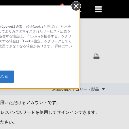
0
新規登録
るともっと便利に
kieは通常、必須Cookieと呼ばれ、利用を
してよりカスタマイズされたサービス・広告を
否する場合は、「Cookieを拒否する」をクリ
ズする場合は「Cookie設定」をクリックしてく
索
が使用できなくなる場合があります。 詳細につい
入れる
対象製品カテゴリー・製品
てご利用いただけるアカウントです。
ドレスとパスワードを使用してサインインできます。
ださい。