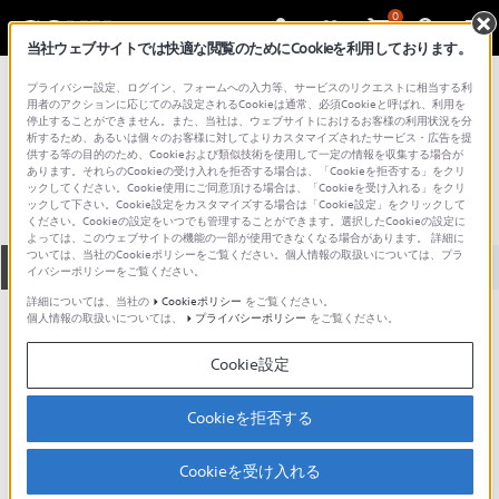
0
当社ウェブサイトでは快適な閲覧のためにCookieを利用しております。
総合サポート・お問い合わせ
プライバシー設定、ログイン、フォームへの入力等、サービスのリクエストに相当する利
テレビ＆プロジェクター
用者のアクションに応じてのみ設定されるCookieは通常、必須Cookieと呼ばれ、利用を
停止することができません。また、当社は、ウェブサイトにおけるお客様の利用状況を分
KV-2078
析するため、あるいは個々のお客様に対してよりカスタマイズされたサービス・広告を提
供する等の目的のため、Cookieおよび類似技術を使用して一定の情報を収集する場合が
あります。それらのCookieの受け入れを拒否する場合は、「Cookieを拒否する」をクリ
ックしてください。Cookie使用にご同意頂ける場合は、「Cookieを受け入れる」をクリ
ックして下さい。Cookie設定をカスタマイズする場合は「Cookie設定」をクリックして
ください。Cookieの設定をいつでも管理することができます。選択したCookieの設定に
よっては、このウェブサイトの機能の一部が使用できなくなる場合があります。 詳細に
ついては、当社のCookieポリシーをご覧ください。個人情報の取扱いについては、プラ
全て
ダウンロード
取扱説明書
Q&A
イバシーポリシーをご覧ください。
詳細については、当社の
Cookieポリシー
をご覧ください。
個人情報の取扱いについては、
プライバシーポリシー
をご覧ください。
ご意見箱 ／改善事例紹介
Cookie設定
Cookieを拒否する
動画でサポートご利用にあたってのお願い
Cookieを受け入れる
サポート動画をご利用の際にはソーシャ