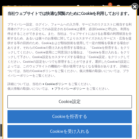
0
当社ウェブサイトでは快適な閲覧のためにCookieを利用しております。
総合サポート・お問い合わせ
プライバシー設定、ログイン、フォームへの入力等、サービスのリクエストに相当する利
スマートウォッチ wena
用者のアクションに応じてのみ設定されるCookieは通常、必須Cookieと呼ばれ、利用を
停止することができません。また、当社は、ウェブサイトにおけるお客様の利用状況を分
析するため、あるいは個々のお客様に対してよりカスタマイズされたサービス・広告を提
供する等の目的のため、Cookieおよび類似技術を使用して一定の情報を収集する場合が
あります。それらのCookieの受け入れを拒否する場合は、「Cookieを拒否する」をクリ
ックしてください。Cookie使用にご同意頂ける場合は、「Cookieを受け入れる」をクリ
ックして下さい。Cookie設定をカスタマイズする場合は「Cookie設定」をクリックして
ください。Cookieの設定をいつでも管理することができます。選択したCookieの設定に
よっては、このウェブサイトの機能の一部が使用できなくなる場合があります。 詳細に
ついては、当社のCookieポリシーをご覧ください。個人情報の取扱いについては、プラ
イバシーポリシーをご覧ください。
詳細については、当社の
Cookieポリシー
をご覧ください。
個人情報の取扱いについては、
プライバシーポリシー
をご覧ください。
WNW-SN-EV
Cookie設定
Cookieを拒否する
全て
ダウンロード
取扱説明書
Q&A
Cookieを受け入れる