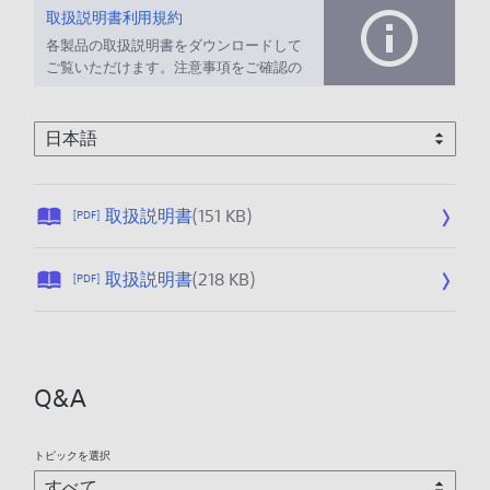
取扱説明書利用規約
各製品の取扱説明書をダウンロードして
ご覧いただけます。注意事項をご確認の
上、ご利用ください。
公
取扱説明書
(151 KB)
[PDF]
開
日
公
取扱説明書
(218 KB)
[PDF]
:
開
2
日
0
:
2
2
6
Q&A
0
/
2
0
5
1
トピックを選択
/
/