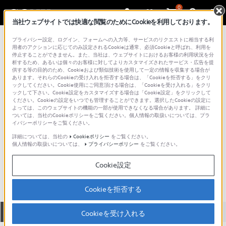
0
当社ウェブサイトでは快適な閲覧のためにCookieを利用しております。
総合サポート・お問い合わせ
プライバシー設定、ログイン、フォームへの入力等、サービスのリクエストに相当する利
オーバーヘッドバンド
用者のアクションに応じてのみ設定されるCookieは通常、必須Cookieと呼ばれ、利用を
停止することができません。また、当社は、ウェブサイトにおけるお客様の利用状況を分
析するため、あるいは個々のお客様に対してよりカスタマイズされたサービス・広告を提
供する等の目的のため、Cookieおよび類似技術を使用して一定の情報を収集する場合が
あります。それらのCookieの受け入れを拒否する場合は、「Cookieを拒否する」をクリ
ックしてください。Cookie使用にご同意頂ける場合は、「Cookieを受け入れる」をクリ
ックして下さい。Cookie設定をカスタマイズする場合は「Cookie設定」をクリックして
ください。Cookieの設定をいつでも管理することができます。選択したCookieの設定に
よっては、このウェブサイトの機能の一部が使用できなくなる場合があります。 詳細に
ついては、当社のCookieポリシーをご覧ください。個人情報の取扱いについては、プラ
イバシーポリシーをご覧ください。
詳細については、当社の
Cookieポリシー
をご覧ください。
個人情報の取扱いについては、
プライバシーポリシー
をご覧ください。
MDR-NC5
Cookie設定
Cookieを拒否する
全て
ダウンロード
取扱説明書
Q&A
Cookieを受け入れる