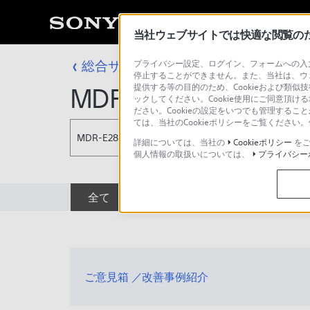
当社ウェブサイトでは快適な閲覧のため
総合サポート・お問い合わせ
プライバシー設定、ログイン、フォームへの入力
インイヤー（
停止することができません。また、当社は、ウ
提供する等の目的のため、Cookieおよび類似
MDR-E282
ックしてください。Cookie使用にご同意頂ける
ださい。Cookieの設定をいつでも管理するこ
ては、当社のCookieポリシーをご覧くださ
MDR-E282
詳細については、当社の
Cookieポリシー
をご
個人情報の取扱いについては、
プライバシー
全て
ダウンロード
取扱説明書
ご意見箱 ／改善事例紹介