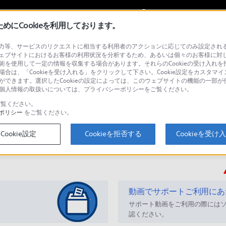
My Sonyに
サインイン
サインインす
にCookieを利用しております。
等、サービスのリクエストに相当する利用者のアクションに応じてのみ設定されるCoo
イヤホン）
ェブサイトにおけるお客様の利用状況を分析するため、あるいは個々のお客様に対
技術を使用して一定の情報を収集する場合があります。それらのCookieの受け入れを拒
場合は、「Cookieを受け入れる」をクリックして下さい。Cookie設定をカスタマイ
とができます。選択したCookieの設定によっては、このウェブサイトの機能の一部
い。個人情報の取扱いについては、プライバシーポリシーをご覧ください。
検
覧ください。
ポリシー
をご覧ください。
Cookie設定
Cookieを拒否する
Cookieを受け
Q&A
動画でサポートご利用にあ
サポート動画をご利用の際には
認ください。