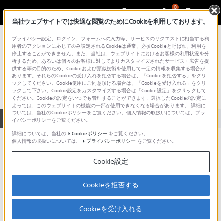
0
当社ウェブサイトでは快適な閲覧のためにCookieを利用しております。
総合サポート・お問い合わせ
プライバシー設定、ログイン、フォームへの入力等、サービスのリクエストに相当する利
インイヤー（イヤホン）
用者のアクションに応じてのみ設定されるCookieは通常、必須Cookieと呼ばれ、利用を
停止することができません。また、当社は、ウェブサイトにおけるお客様の利用状況を分
MDR-E888
析するため、あるいは個々のお客様に対してよりカスタマイズされたサービス・広告を提
供する等の目的のため、Cookieおよび類似技術を使用して一定の情報を収集する場合が
あります。それらのCookieの受け入れを拒否する場合は、「Cookieを拒否する」をクリ
ックしてください。Cookie使用にご同意頂ける場合は、「Cookieを受け入れる」をクリ
ックして下さい。Cookie設定をカスタマイズする場合は「Cookie設定」をクリックして
ください。Cookieの設定をいつでも管理することができます。選択したCookieの設定に
よっては、このウェブサイトの機能の一部が使用できなくなる場合があります。 詳細に
ついては、当社のCookieポリシーをご覧ください。個人情報の取扱いについては、プラ
全て
ダウンロード
取扱説明書
Q&A
イバシーポリシーをご覧ください。
詳細については、当社の
Cookieポリシー
をご覧ください。
個人情報の取扱いについては、
プライバシーポリシー
をご覧ください。
製品に関する重要なお知らせ
お知らせ
Cookie設定
ご意見箱 ／改善事例紹介
Cookieを拒否する
Cookieを受け入れる