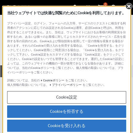
0
当社ウェブサイトでは快適な閲覧のためにCookieを利用しております。
総合サポート・お問い合わせ
プライバシー設定、ログイン、フォームへの入力等、サービスのリクエストに相当する利
インイヤー（イヤホン）
用者のアクションに応じてのみ設定されるCookieは通常、必須Cookieと呼ばれ、利用を
停止することができません。また、当社は、ウェブサイトにおけるお客様の利用状況を分
MDR-EX17LC
析するため、あるいは個々のお客様に対してよりカスタマイズされたサービス・広告を提
供する等の目的のため、Cookieおよび類似技術を使用して一定の情報を収集する場合が
あります。それらのCookieの受け入れを拒否する場合は、「Cookieを拒否する」をクリ
ックしてください。Cookie使用にご同意頂ける場合は、「Cookieを受け入れる」をクリ
ックして下さい。Cookie設定をカスタマイズする場合は「Cookie設定」をクリックして
ください。Cookieの設定をいつでも管理することができます。選択したCookieの設定に
よっては、このウェブサイトの機能の一部が使用できなくなる場合があります。 詳細に
ついては、当社のCookieポリシーをご覧ください。個人情報の取扱いについては、プラ
全て
ダウンロード
取扱説明書
Q&A
イバシーポリシーをご覧ください。
詳細については、当社の
Cookieポリシー
をご覧ください。
個人情報の取扱いについては、
プライバシーポリシー
をご覧ください。
製品に関する重要なお知らせ
お知らせ
Cookie設定
ご意見箱 ／改善事例紹介
Cookieを拒否する
Cookieを受け入れる