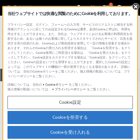
0
当社ウェブサイトでは快適な閲覧のためにCookieを利用しております。
総合サポート・お問い合わせ
プライバシー設定、ログイン、フォームへの入力等、サービスのリクエストに相当する利
インイヤー（イヤホン）
用者のアクションに応じてのみ設定されるCookieは通常、必須Cookieと呼ばれ、利用を
停止することができません。また、当社は、ウェブサイトにおけるお客様の利用状況を分
MDR-EX50SP
析するため、あるいは個々のお客様に対してよりカスタマイズされたサービス・広告を提
供する等の目的のため、Cookieおよび類似技術を使用して一定の情報を収集する場合が
あります。それらのCookieの受け入れを拒否する場合は、「Cookieを拒否する」をクリ
ックしてください。Cookie使用にご同意頂ける場合は、「Cookieを受け入れる」をクリ
ックして下さい。Cookie設定をカスタマイズする場合は「Cookie設定」をクリックして
ください。Cookieの設定をいつでも管理することができます。選択したCookieの設定に
よっては、このウェブサイトの機能の一部が使用できなくなる場合があります。 詳細に
ついては、当社のCookieポリシーをご覧ください。個人情報の取扱いについては、プラ
全て
ダウンロード
取扱説明書
Q&A
イバシーポリシーをご覧ください。
詳細については、当社の
Cookieポリシー
をご覧ください。
個人情報の取扱いについては、
プライバシーポリシー
をご覧ください。
製品に関する重要なお知らせ
お知らせ
Cookie設定
ご意見箱 ／改善事例紹介
Cookieを拒否する
Cookieを受け入れる