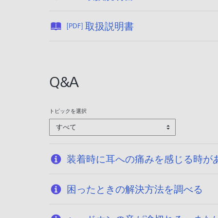
開
日
公
取扱説明書
[PDF]
:
開
2
日
0
:
2
2
Q&A
6
0
/
0
0
7
トピックを選択
1
/
すべて
/
1
2
0
3
/
装着時に耳への痛みを感じる時が
0
1
困ったときの解決方法を調べる