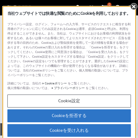
0
当社ウェブサイトでは快適な閲覧のためにCookieを利用しております。
総合サポート・お問い合わせ
プライバシー設定、ログイン、フォームへの入力等、サービスのリクエストに相当する利
インイヤー（イヤホン）
用者のアクションに応じてのみ設定されるCookieは通常、必須Cookieと呼ばれ、利用を
停止することができません。また、当社は、ウェブサイトにおけるお客様の利用状況を分
析するため、あるいは個々のお客様に対してよりカスタマイズされたサービス・広告を提
供する等の目的のため、Cookieおよび類似技術を使用して一定の情報を収集する場合が
あります。それらのCookieの受け入れを拒否する場合は、「Cookieを拒否する」をクリ
ックしてください。Cookie使用にご同意頂ける場合は、「Cookieを受け入れる」をクリ
ックして下さい。Cookie設定をカスタマイズする場合は「Cookie設定」をクリックして
ください。Cookieの設定をいつでも管理することができます。選択したCookieの設定に
よっては、このウェブサイトの機能の一部が使用できなくなる場合があります。 詳細に
ついては、当社のCookieポリシーをご覧ください。個人情報の取扱いについては、プラ
イバシーポリシーをご覧ください。
詳細については、当社の
Cookieポリシー
をご覧ください。
個人情報の取扱いについては、
プライバシーポリシー
をご覧ください。
XBA-20
Cookie設定
Cookieを拒否する
全て
ダウンロード
取扱説明書
Q&A
Cookieを受け入れる