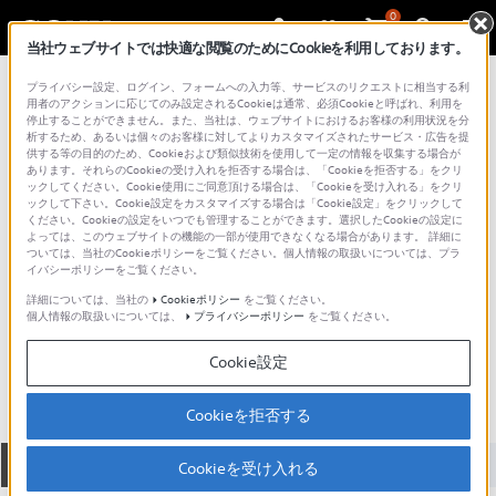
0
当社ウェブサイトでは快適な閲覧のためにCookieを利用しております。
総合サポート・お問い合わせ
プライバシー設定、ログイン、フォームへの入力等、サービスのリクエストに相当する利
ラベリア&ヘッドセットマイクロホン
用者のアクションに応じてのみ設定されるCookieは通常、必須Cookieと呼ばれ、利用を
停止することができません。また、当社は、ウェブサイトにおけるお客様の利用状況を分
析するため、あるいは個々のお客様に対してよりカスタマイズされたサービス・広告を提
供する等の目的のため、Cookieおよび類似技術を使用して一定の情報を収集する場合が
あります。それらのCookieの受け入れを拒否する場合は、「Cookieを拒否する」をクリ
ックしてください。Cookie使用にご同意頂ける場合は、「Cookieを受け入れる」をクリ
ックして下さい。Cookie設定をカスタマイズする場合は「Cookie設定」をクリックして
ください。Cookieの設定をいつでも管理することができます。選択したCookieの設定に
よっては、このウェブサイトの機能の一部が使用できなくなる場合があります。 詳細に
ついては、当社のCookieポリシーをご覧ください。個人情報の取扱いについては、プラ
イバシーポリシーをご覧ください。
詳細については、当社の
Cookieポリシー
をご覧ください。
個人情報の取扱いについては、
プライバシーポリシー
をご覧ください。
ECM-66B
Cookie設定
Cookieを拒否する
全て
ダウンロード
取扱説明書
Q&A
Cookieを受け入れる