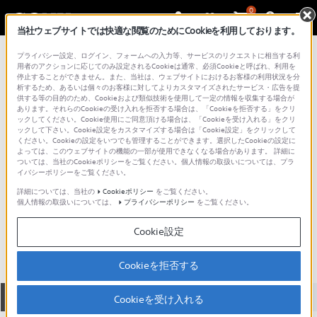
0
当社ウェブサイトでは快適な閲覧のためにCookieを利用しております。
総合サポート・お問い合わせ
プライバシー設定、ログイン、フォームへの入力等、サービスのリクエストに相当する利
ショットガンマイクロホン
用者のアクションに応じてのみ設定されるCookieは通常、必須Cookieと呼ばれ、利用を
停止することができません。また、当社は、ウェブサイトにおけるお客様の利用状況を分
析するため、あるいは個々のお客様に対してよりカスタマイズされたサービス・広告を提
供する等の目的のため、Cookieおよび類似技術を使用して一定の情報を収集する場合が
あります。それらのCookieの受け入れを拒否する場合は、「Cookieを拒否する」をクリ
ックしてください。Cookie使用にご同意頂ける場合は、「Cookieを受け入れる」をクリ
ックして下さい。Cookie設定をカスタマイズする場合は「Cookie設定」をクリックして
ください。Cookieの設定をいつでも管理することができます。選択したCookieの設定に
よっては、このウェブサイトの機能の一部が使用できなくなる場合があります。 詳細に
ついては、当社のCookieポリシーをご覧ください。個人情報の取扱いについては、プラ
イバシーポリシーをご覧ください。
詳細については、当社の
Cookieポリシー
をご覧ください。
個人情報の取扱いについては、
プライバシーポリシー
をご覧ください。
ECM-CG50BP
Cookie設定
Cookieを拒否する
全て
ダウンロード
取扱説明書
Q&A
Cookieを受け入れる