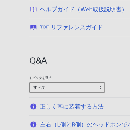
ヘルプガイド（Web取扱説明書）
公
リファレンスガイド
[PDF]
:
開
2
日
:
2
2
Q&A
5
0
/
2
4
トピックを選択
1
/
すべて
/
1
2
0
8
/
正しく耳に装着する方法
0
1
左右（L側とR側）のヘッドホンで