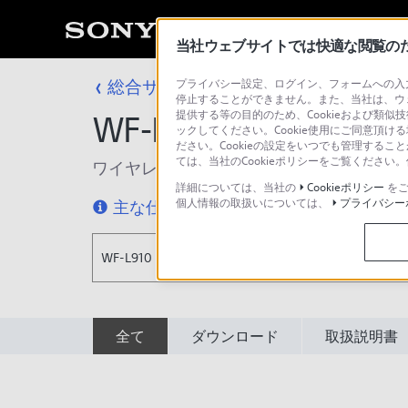
当社ウェブサイトでは快適な閲覧のため
総合サポート・お問い合わせ
プライバシー設定、ログイン、フォームへの入力
Bluetooth
停止することができません。また、当社は、ウ
提供する等の目的のため、Cookieおよび類似
WF-L910 / LinkBuds 
ックしてください。Cookie使用にご同意頂ける
ださい。Cookieの設定をいつでも管理するこ
ては、当社のCookieポリシーをご覧くださ
ワイヤレスステレオヘッドセット
詳細については、当社の
Cookieポリシー
をご
個人情報の取扱いについては、
プライバシー
主な仕様
特長
WF-L910 / LinkBuds Open
全て
ダウンロード
取扱説明書