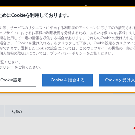
My Sonyに
サインイン
サインインす
にCookieを利用しております。
等、サービスのリクエストに相当する利用者のアクションに応じてのみ設定されるCoo
ヘッドホン
ェブサイトにおけるお客様の利用状況を分析するため、あるいは個々のお客様に対
技術を使用して一定の情報を収集する場合があります。それらのCookieの受け入れを拒
Open
場合は、「Cookieを受け入れる」をクリックして下さい。Cookie設定をカスタマイ
とができます。選択したCookieの設定によっては、このウェブサイトの機能の一部
い。個人情報の取扱いについては、プライバシーポリシーをご覧ください。
覧ください。
ポリシー
をご覧ください。
Cookie設定
Cookieを拒否する
Cookieを受け
検
Q&A