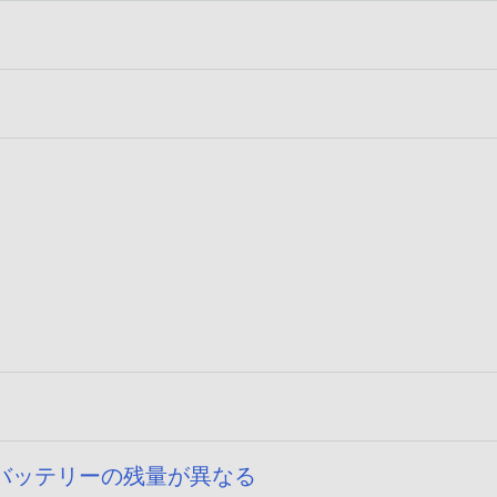
フ
公
ァ
開
イ
日
ル
サ
イ
0
ズ
が
指
定
0
さ
れ
て
い
ま
せ
バッテリーの残量が異なる
ん