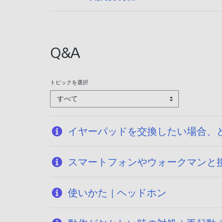
開
日
:
2
Q&A
0
1
2
トピックを選択
/
すべて
0
4
/
イヤーパッドを交換したい場合、
2
0
スマートフォンやウォークマンと接続
使いかた | ヘッドホン