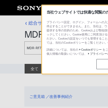
当社ウェブサイトでは快適な閲覧のため
総合サポート・お問い合わせ
プライバシー設定、ログイン、フォームへの入力
RF ワイヤレ
停止することができません。また、当社は、ウ
提供する等の目的のため、Cookieおよび類似
MDR-RF7500
ックしてください。Cookie使用にご同意頂ける
ださい。Cookieの設定をいつでも管理するこ
ては、当社のCookieポリシーをご覧くださ
MDR-RF7500
詳細については、当社の
Cookieポリシー
をご
個人情報の取扱いについては、
プライバシー
全て
ダウンロード
取扱説明書
ご意見箱 ／改善事例紹介