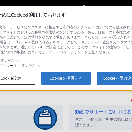
My Sonyに
サインイン
サインインす
にCookieを利用しております。
等、サービスのリクエストに相当する利用者のアクションに応じてのみ設定されるCoo
スヘッドホン
ェブサイトにおけるお客様の利用状況を分析するため、あるいは個々のお客様に対
技術を使用して一定の情報を収集する場合があります。それらのCookieの受け入れを拒
場合は、「Cookieを受け入れる」をクリックして下さい。Cookie設定をカスタマイ
とができます。選択したCookieの設定によっては、このウェブサイトの機能の一部
い。個人情報の取扱いについては、プライバシーポリシーをご覧ください。
検
覧ください。
ポリシー
をご覧ください。
Cookie設定
Cookieを拒否する
Cookieを受け
Q&A
動画でサポートご利用にあ
サポート動画をご利用の際には
認ください。