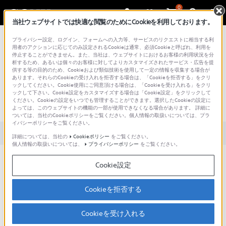
0
当社ウェブサイトでは快適な閲覧のためにCookieを利用しております。
総合サポート・お問い合わせ
プライバシー設定、ログイン、フォームへの入力等、サービスのリクエストに相当する利
用者のアクションに応じてのみ設定されるCookieは通常、必須Cookieと呼ばれ、利用を
停止することができません。また、当社は、ウェブサイトにおけるお客様の利用状況を分
析するため、あるいは個々のお客様に対してよりカスタマイズされたサービス・広告を提
供する等の目的のため、Cookieおよび類似技術を使用して一定の情報を収集する場合が
あります。それらのCookieの受け入れを拒否する場合は、「Cookieを拒否する」をクリ
文書番号 : 00264467 / 最終更新日 : 2026/05/20
ックしてください。Cookie使用にご同意頂ける場合は、「Cookieを受け入れる」をクリ
ックして下さい。Cookie設定をカスタマイズする場合は「Cookie設定」をクリックして
ください。Cookieの設定をいつでも管理することができます。選択したCookieの設定に
LDACコーデックで再生できない
よっては、このウェブサイトの機能の一部が使用できなくなる場合があります。 詳細に
ついては、当社のCookieポリシーをご覧ください。個人情報の取扱いについては、プラ
イバシーポリシーをご覧ください。
対象製品カテゴリー・製品
詳細については、当社の
Cookieポリシー
をご覧ください。
個人情報の取扱いについては、
プライバシーポリシー
をご覧ください。
はじめに、以下をご確認ください。
Cookie設定
LDACコーデックで音楽を再生するには、LDACに対
Cookieを拒否する
応するBluetooth再生機器が必要です。
Sony | Sound Connectアプリを使用して、
Cookieを受け入れる
［Bluetooth接続品質］を［音質優先］に設定して