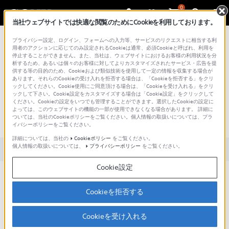
0
当社ウェブサイトでは快適な閲覧のためにCookieを利用しております。
総合サポート・お問い合わせ
プライバシー設定、ログイン、フォームへの入力等、サービスのリクエストに相当する利
用者のアクションに応じてのみ設定されるCookieは通常、必須Cookieと呼ばれ、利用を
停止することができません。また、当社は、ウェブサイトにおけるお客様の利用状況を分
析するため、あるいは個々のお客様に対してよりカスタマイズされたサービス・広告を提
供する等の目的のため、Cookieおよび類似技術を使用して一定の情報を収集する場合が
あります。それらのCookieの受け入れを拒否する場合は、「Cookieを拒否する」をクリ
文書番号 : 00267397 / 最終更新日 : 2026/06/04
ックしてください。Cookie使用にご同意頂ける場合は、「Cookieを受け入れる」をクリ
ックして下さい。Cookie設定をカスタマイズする場合は「Cookie設定」をクリックして
ください。Cookieの設定をいつでも管理することができます。選択したCookieの設定に
「OK Google」でテレビが反応し
よっては、このウェブサイトの機能の一部が使用できなくなる場合があります。 詳細に
ついては、当社のCookieポリシーをご覧ください。個人情報の取扱いについては、プラ
ないようにしたい（Google TV™）
イバシーポリシーをご覧ください。
詳細については、当社の
Cookieポリシー
をご覧ください。
個人情報の取扱いについては、
プライバシーポリシー
をご覧ください。
対象製品カテゴリー・製品
Cookie設定
ハンズフリー音声検索とは、Google TVの機能で、リ
モコンを使わずに「OK Google、 ○○○をして」とテレ
Cookieを拒否する
ビに直接話しかけることで、電源や音量などの操作、
Cookieを受け入れる
YouTubeなどの動画が検索できる機能です。