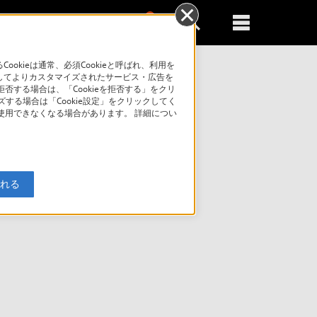
0
新規登録
るともっと便利に
kieは通常、必須Cookieと呼ばれ、利用を
してよりカスタマイズされたサービス・広告を
否する場合は、「Cookieを拒否する」をクリ
索
ズする場合は「Cookie設定」をクリックしてく
が使用できなくなる場合があります。 詳細につい
入れる
択ページへ