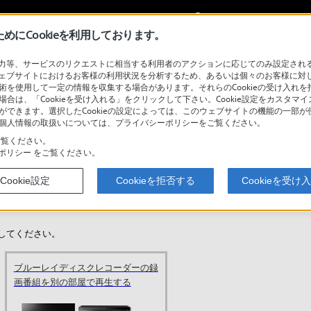
My Sonyに
サインイン
サインインす
にCookieを利用しております。
等、サービスのリクエストに相当する利用者のアクションに応じてのみ設定されるCoo
ェブサイトにおけるお客様の利用状況を分析するため、あるいは個々のお客様に対
技術を使用して一定の情報を収集する場合があります。それらのCookieの受け入れを拒
検
場合は、「Cookieを受け入れる」をクリックして下さい。Cookie設定をカスタマイ
とができます。選択したCookieの設定によっては、このウェブサイトの機能の一部
い。個人情報の取扱いについては、プライバシーポリシーをご覧ください。
覧ください。
ポリシー
をご覧ください。
スクレコーダーをつなぐ：
00F/X7500F
Cookie設定
Cookieを拒否する
Cookieを受け
ブラビア機種選
してください。
ブルーレイディスクレコーダーの録
画番組を別の部屋で再生する