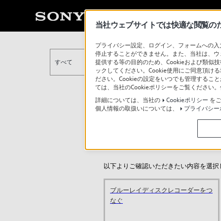
当社ウェブサイトでは快適な閲覧のため
プライバシー設定、ログイン、フォームへの入力
停止することができません。また、当社は、ウ
提供する等の目的のため、Cookieおよび類似
すべて
ックしてください。Cookie使用にご同意頂ける
ださい。Cookieの設定をいつでも管理するこ
ては、当社のCookieポリシーをご覧くださ
詳細については、当社の
Cookieポリシー
をご
個人情報の取扱いについては、
プライバシー
ブラビアにブルーレイディ
A9F/Z9F/A8F/X9000F/X85
以下よりご確認いただきたい内容を選択
ブルーレイディスクレコーダーをつ
なぐ