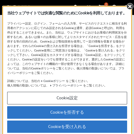
0
当社ウェブサイトでは快適な閲覧のためにCookieを利用しております。
プライバシー設定、ログイン、フォームへの入力等、サービスのリクエストに相当する利
用者のアクションに応じてのみ設定されるCookieは通常、必須Cookieと呼ばれ、利用を
停止することができません。また、当社は、ウェブサイトにおけるお客様の利用状況を分
析するため、あるいは個々のお客様に対してよりカスタマイズされたサービス・広告を提
供する等の目的のため、Cookieおよび類似技術を使用して一定の情報を収集する場合が
あります。それらのCookieの受け入れを拒否する場合は、「Cookieを拒否する」をクリ
ックしてください。Cookie使用にご同意頂ける場合は、「Cookieを受け入れる」をクリ
ックして下さい。Cookie設定をカスタマイズする場合は「Cookie設定」をクリックして
無線LAN内蔵モデルで接続（W730E
ください。Cookieの設定をいつでも管理することができます。選択したCookieの設定に
よっては、このウェブサイトの機能の一部が使用できなくなる場合があります。 詳細に
シリーズ）
ついては、当社のCookieポリシーをご覧ください。個人情報の取扱いについては、プラ
イバシーポリシーをご覧ください。
詳細については、当社の
Cookieポリシー
をご覧ください。
個人情報の取扱いについては、
プライバシーポリシー
をご覧ください。
Cookie設定
Cookieを拒否する
ここでは、無線LAN内蔵モデルの場合の接続・設定方法をご
案内します。
Cookieを受け入れる