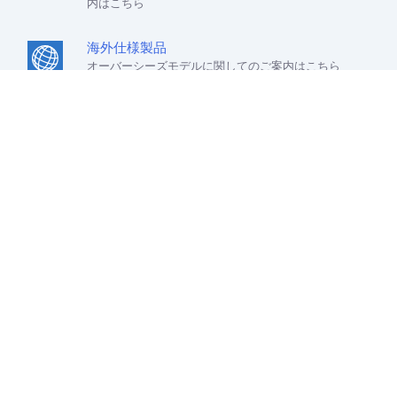
内はこちら
海外仕様製品
オーバーシーズモデルに関してのご案内はこちら
日本
ソニーストアでのお買い物にあたって
会社情報
採用情報
特約店のご案内
ニュースリリース
環境情報
My Sony 利用規約