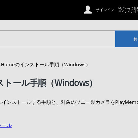
My Sonyに
サインイン
サインインす
検
ries Homeのインストール手順（Windows）
インストール手順（Windows）
をパソコンにインストールする手順と、対象のソニー製カメラをPlayMe
ストール