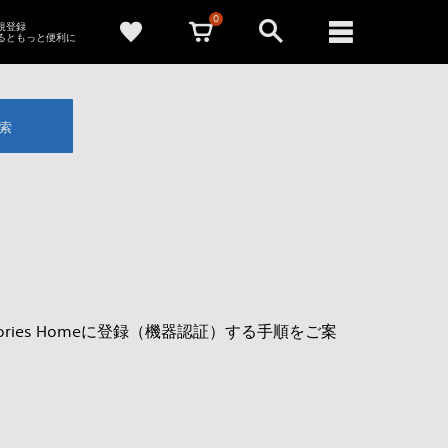
0
新規登録
るともっと便利に
索
mories Homeに登録（機器認証）する手順をご案