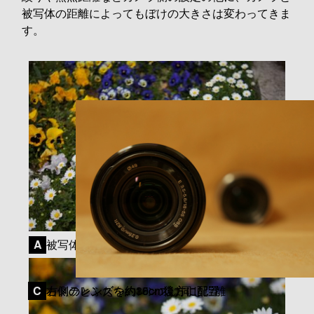
被写体の距離によってもぼけの大きさは変わってきま
す。
拡
拡
拡
大
大
大
す
す
す
る
る
る
被写体から150cmの位置から撮影
A
A
B
C
カメラとふたつのレンズは同じ距離
右側のレンズを約15cm後方に配置
右側のレンズを約30cm遠方に配置