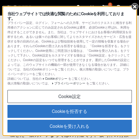
0
当社ウェブサイトでは快適な閲覧のためにCookieを利用しておりま
す。
プライバシー設定、ログイン、フォームへの入力等、サービスのリクエストに相当する利
用者のアクションに応じてのみ設定されるCookieは通常、必須Cookieと呼ばれ、利用を
停止することができません。また、当社は、ウェブサイトにおけるお客様の利用状況を分
析するため、あるいは個々のお客様に対してよりカスタマイズされたサービス・広告を提
供する等の目的のため、Cookieおよび類似技術を使用して一定の情報を収集する場合が
あります。それらのCookieの受け入れを拒否する場合は、「Cookieを拒否する」をクリ
ックしてください。Cookie使用にご同意頂ける場合は、「Cookieを受け入れる」をクリ
ックして下さい。Cookie設定をカスタマイズする場合は「Cookie設定」をクリックして
ください。Cookieの設定をいつでも管理することができます。選択したCookieの設定に
撮影の基礎知識
よっては、このウェブサイトの機能の一部が使用できなくなる場合があります。 詳細に
ついては、当社のCookieポリシーをご覧ください。個人情報の取扱いについては、プラ
イバシーポリシーをご覧ください。
詳細については、当社の
Cookieポリシー
をご覧ください。
"ぼけ"の要素
個人情報の取扱いについては、
プライバシーポリシー
をご覧ください。
Cookie設定
Cookieを拒否する
Cookieを受け入れる
ぼけの表現を自由に楽しめるのも、大きなセンサーを
載せた一眼カメラならではの特徴です。被写体の背景