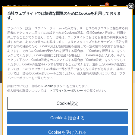
0
当社ウェブサイトでは快適な閲覧のためにCookieを利用しておりま
す。
総合サポート・お問い合わせ
記録メディア
プライバシー設定、ログイン、フォームへの入力等、サービスのリクエストに相当する利
メモリーカード
用者のアクションに応じてのみ設定されるCookieは通常、必須Cookieと呼ばれ、利用を
停止することができません。また、当社は、ウェブサイトにおけるお客様の利用状況を分
析するため、あるいは個々のお客様に対してよりカスタマイズされたサービス・広告を提
供する等の目的のため、Cookieおよび類似技術を使用して一定の情報を収集する場合が
あります。それらのCookieの受け入れを拒否する場合は、「Cookieを拒否する」をクリ
ックしてください。Cookie使用にご同意頂ける場合は、「Cookieを受け入れる」をクリ
ックして下さい。Cookie設定をカスタマイズする場合は「Cookie設定」をクリックして
製品型名を調べる方法
ください。Cookieの設定をいつでも管理することができます。選択したCookieの設定に
よっては、このウェブサイトの機能の一部が使用できなくなる場合があります。 詳細に
ついては、当社のCookieポリシーをご覧ください。個人情報の取扱いについては、プラ
全て
ダウンロード
取扱説明書
Q&A
イバシーポリシーをご覧ください。
詳細については、当社の
Cookieポリシー
をご覧ください。
個人情報の取扱いについては、
プライバシーポリシー
をご覧ください。
製品に関する重要なお知らせ
お知らせ
Cookie設定
Cookieを拒否する
製品で探す
Cookieを受け入れる