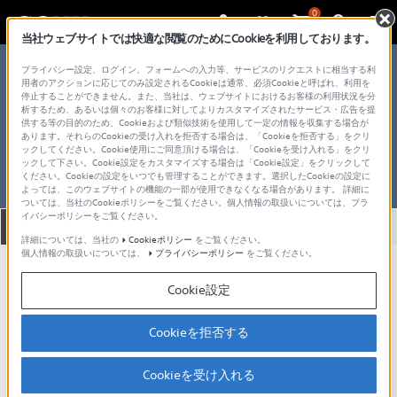
0
当社ウェブサイトでは快適な閲覧のためにCookieを利用しております。
総合サポート・お問い合わせ
プライバシー設定、ログイン、フォームへの入力等、サービスのリクエストに相当する利
テレビ＆プロジェクター
用者のアクションに応じてのみ設定されるCookieは通常、必須Cookieと呼ばれ、利用を
停止することができません。また、当社は、ウェブサイトにおけるお客様の利用状況を分
プロジェクター
析するため、あるいは個々のお客様に対してよりカスタマイズされたサービス・広告を提
供する等の目的のため、Cookieおよび類似技術を使用して一定の情報を収集する場合が
あります。それらのCookieの受け入れを拒否する場合は、「Cookieを拒否する」をクリ
ックしてください。Cookie使用にご同意頂ける場合は、「Cookieを受け入れる」をクリ
ックして下さい。Cookie設定をカスタマイズする場合は「Cookie設定」をクリックして
ください。Cookieの設定をいつでも管理することができます。選択したCookieの設定に
製品型名を調べる方法
よっては、このウェブサイトの機能の一部が使用できなくなる場合があります。 詳細に
ついては、当社のCookieポリシーをご覧ください。個人情報の取扱いについては、プラ
イバシーポリシーをご覧ください。
全て
ダウンロード
取扱説明書
Q&A
詳細については、当社の
Cookieポリシー
をご覧ください。
個人情報の取扱いについては、
プライバシーポリシー
をご覧ください。
お知らせ
Cookie設定
製品で探す
Cookieを拒否する
Cookieを受け入れる