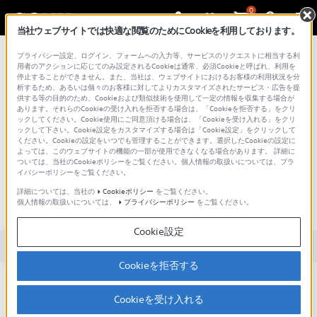
0
当社ウェブサイトでは快適な閲覧のためにCookieを利用しております。
総合サポート・お問い合わせ
プライバシー設定、ログイン、フォームへの入力等、サービスのリクエストに相当する利
テレビ＆プロジェクター
用者のアクションに応じてのみ設定されるCookieは通常、必須Cookieと呼ばれ、利用を
停止することができません。また、当社は、ウェブサイトにおけるお客様の利用状況を分
析するため、あるいは個々のお客様に対してよりカスタマイズされたサービス・広告を提
供する等の目的のため、Cookieおよび類似技術を使用して一定の情報を収集する場合が
あります。それらのCookieの受け入れを拒否する場合は、「Cookieを拒否する」をクリ
文書番号 : 00248333 / 最終更新日 : 2026/07/28
ックしてください。Cookie使用にご同意頂ける場合は、「Cookieを受け入れる」をクリ
ックして下さい。Cookie設定をカスタマイズする場合は「Cookie設定」をクリックして
ください。Cookieの設定をいつでも管理することができます。選択したCookieの設定に
テレビとつないだヘッドホンや外
よっては、このウェブサイトの機能の一部が使用できなくなる場合があります。 詳細に
ついては、当社のCookieポリシーをご覧ください。個人情報の取扱いについては、プラ
部スピーカーなどの両方から音を
イバシーポリシーをご覧ください。
出す方法（Android TV™ / Google
詳細については、当社の
Cookieポリシー
をご覧ください。
個人情報の取扱いについては、
プライバシーポリシー
をご覧ください。
TV™ ）
Cookie設定
対象製品カテゴリー・製品
Cookieを拒否する
テレビの音声出力の設定を変更すると、テレビの本体スピーカー
と、テレビに接続したヘッドホンや外部スピーカーなどの両方か
Cookieを受け入れる
ら音を出すことができます。