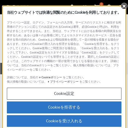
0
当社ウェブサイトでは快適な閲覧のためにCookieを利用しております。
総合サポート・お問い合わせ
プライバシー設定、ログイン、フォームへの入力等、サービスのリクエストに相当する利
テレビ＆プロジェクター
用者のアクションに応じてのみ設定されるCookieは通常、必須Cookieと呼ばれ、利用を
停止することができません。また、当社は、ウェブサイトにおけるお客様の利用状況を分
KV-1230WP
析するため、あるいは個々のお客様に対してよりカスタマイズされたサービス・広告を提
供する等の目的のため、Cookieおよび類似技術を使用して一定の情報を収集する場合が
あります。それらのCookieの受け入れを拒否する場合は、「Cookieを拒否する」をクリ
ックしてください。Cookie使用にご同意頂ける場合は、「Cookieを受け入れる」をクリ
ックして下さい。Cookie設定をカスタマイズする場合は「Cookie設定」をクリックして
ください。Cookieの設定をいつでも管理することができます。選択したCookieの設定に
よっては、このウェブサイトの機能の一部が使用できなくなる場合があります。 詳細に
ついては、当社のCookieポリシーをご覧ください。個人情報の取扱いについては、プラ
全て
ダウンロード
取扱説明書
Q&A
イバシーポリシーをご覧ください。
詳細については、当社の
Cookieポリシー
をご覧ください。
個人情報の取扱いについては、
プライバシーポリシー
をご覧ください。
ご意見箱 ／改善事例紹介
Cookie設定
Cookieを拒否する
動画でサポートご利用にあたってのお願い
Cookieを受け入れる
サポート動画をご利用の際にはソーシャ