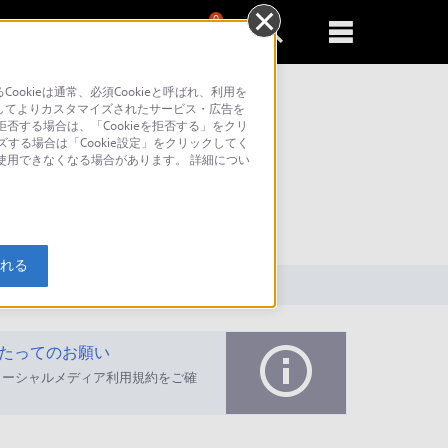
0
新規登録
るともっと便利に
kieは通常、必須Cookieと呼ばれ、利用を
してよりカスタマイズされたサービス・広告を
否する場合は、「Cookieを拒否する」をクリ
ズする場合は「Cookie設定」をクリックしてく
が使用できなくなる場合があります。 詳細につい
索
入れる
たってのお願い
ソーシャルメディア利用規約をご確