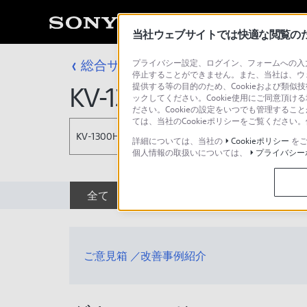
当社ウェブサイトでは快適な閲覧のため
総合サポート・お問い合わせ
プライバシー設定、ログイン、フォームへの入力
テレビ＆プロ
停止することができません。また、当社は、ウ
提供する等の目的のため、Cookieおよび類似
KV-1300H
ックしてください。Cookie使用にご同意頂ける
ださい。Cookieの設定をいつでも管理するこ
ては、当社のCookieポリシーをご覧くださ
KV-1300H
詳細については、当社の
Cookieポリシー
をご
個人情報の取扱いについては、
プライバシー
全て
ダウンロード
取扱説明書
ご意見箱 ／改善事例紹介