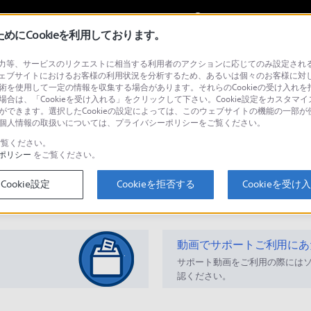
My Sonyに
サインイン
サインインす
にCookieを利用しております。
等、サービスのリクエストに相当する利用者のアクションに応じてのみ設定されるCoo
ジェクター
ェブサイトにおけるお客様の利用状況を分析するため、あるいは個々のお客様に対
技術を使用して一定の情報を収集する場合があります。それらのCookieの受け入れを拒
場合は、「Cookieを受け入れる」をクリックして下さい。Cookie設定をカスタマイ
とができます。選択したCookieの設定によっては、このウェブサイトの機能の一部
い。個人情報の取扱いについては、プライバシーポリシーをご覧ください。
検
覧ください。
ポリシー
をご覧ください。
Cookie設定
Cookieを拒否する
Cookieを受け
Q&A
動画でサポートご利用にあ
サポート動画をご利用の際には
認ください。