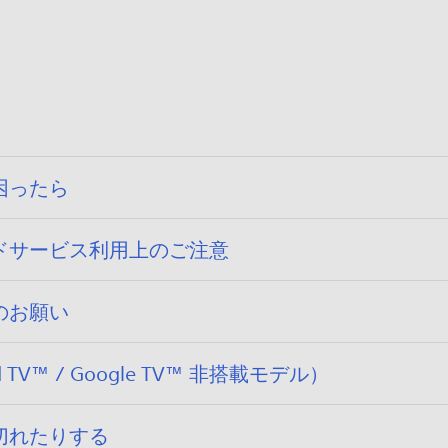
困ったら
ドサービス利用上のご注意
のお願い
V™ / Google TV™ 非搭載モデル）
切れたりする