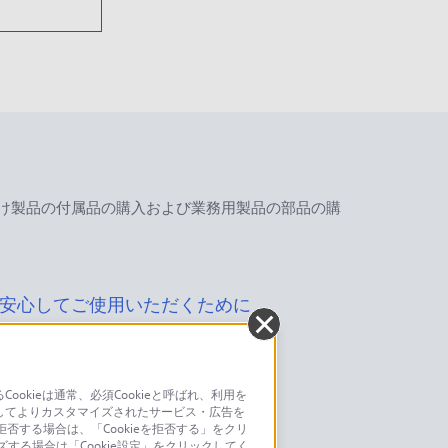
け製品の付属品の購入および業務用製品の部品の購
安心してご使用いただくために
kieは通常、必須Cookieと呼ばれ、利用を
してよりカスタマイズされたサービス・広告を
お問い合わせ
否する場合は、「Cookieを拒否する」をクリ
ズする場合は「Cookie設定」をクリックしてく
こちら