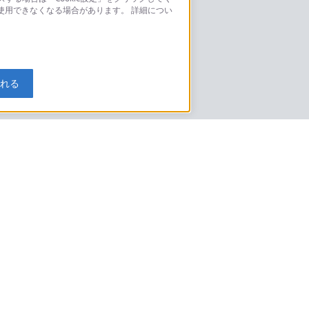
が使用できなくなる場合があります。 詳細につい
モデルに関してのご案内はこちら
入れる
特定商取引法に基づく表記
ご利用ガイド
規約
ニュースリリース
環境情報
My Sony 利用規約