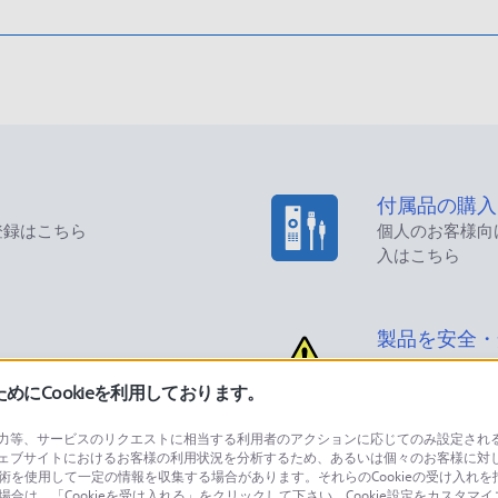
付属品の購入
登録はこちら
個人のお客様向
入はこちら
製品を安全・
にCookieを利用しております。
等、サービスのリクエストに相当する利用者のアクションに応じてのみ設定されるCoo
ェブサイトにおけるお客様の利用状況を分析するため、あるいは個々のお客様に対
品に関するお問い合わせ
製品に関する
技術を使用して一定の情報を収集する場合があります。それらのCookieの受け入れを拒
場合は、「Cookieを受け入れる」をクリックして下さい。Cookie設定をカスタマイ
個人のお客様は