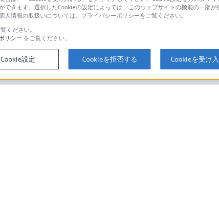
とができます。選択したCookieの設定によっては、このウェブサイトの機能の一部
い。個人情報の取扱いについては、プライバシーポリシーをご覧ください。
覧ください。
ポリシー
をご覧ください。
するご利用ガイド・お問
海外仕様製品
オーバーシーズ
Cookie設定
Cookieを拒否する
Cookieを受け
スに関してのご案内はこちら
セキュリティ・ブラウザ環境
ソニーストアでのお買い物にあたって
会社情報
採用情報
特約店のご案内
取り組み