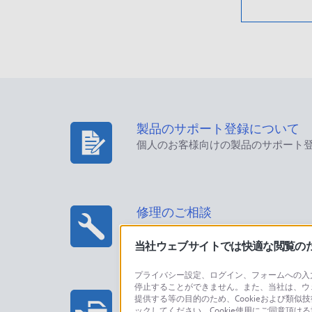
製品のサポート登録について
個人のお客様向けの製品のサポート
修理のご相談
当社ウェブサイトでは快適な閲覧のため
プライバシー設定、ログイン、フォームへの入力
停止することができません。また、当社は、ウ
プロフェッショナル/業務用製
提供する等の目的のため、Cookieおよび類似
ックしてください。Cookie使用にご同意頂ける
法人のお客様はこちら