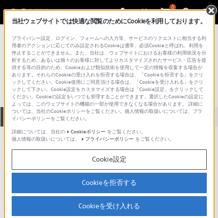
0
当社ウェブサイトでは快適な閲覧のためにCookieを利用しております。
総合サポート・お問い合わせ
プライバシー設定、ログイン、フォームへの入力等、サービスのリクエストに相当する利
テレビ＆プロジェクター
用者のアクションに応じてのみ設定されるCookieは通常、必須Cookieと呼ばれ、利用を
停止することができません。また、当社は、ウェブサイトにおけるお客様の利用状況を分
KV-21GT2
析するため、あるいは個々のお客様に対してよりカスタマイズされたサービス・広告を提
供する等の目的のため、Cookieおよび類似技術を使用して一定の情報を収集する場合が
あります。それらのCookieの受け入れを拒否する場合は、「Cookieを拒否する」をクリ
ックしてください。Cookie使用にご同意頂ける場合は、「Cookieを受け入れる」をクリ
ックして下さい。Cookie設定をカスタマイズする場合は「Cookie設定」をクリックして
ください。Cookieの設定をいつでも管理することができます。選択したCookieの設定に
よっては、このウェブサイトの機能の一部が使用できなくなる場合があります。 詳細に
ついては、当社のCookieポリシーをご覧ください。個人情報の取扱いについては、プラ
全て
ダウンロード
取扱説明書
Q&A
イバシーポリシーをご覧ください。
詳細については、当社の
Cookieポリシー
をご覧ください。
個人情報の取扱いについては、
プライバシーポリシー
をご覧ください。
ご意見箱 ／改善事例紹介
Cookie設定
Cookieを拒否する
動画でサポートご利用にあたってのお願い
Cookieを受け入れる
サポート動画をご利用の際にはソーシャ