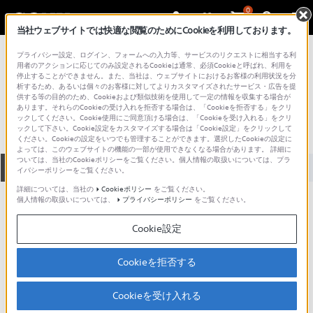
0
当社ウェブサイトでは快適な閲覧のためにCookieを利用しております。
総合サポート・お問い合わせ
プライバシー設定、ログイン、フォームへの入力等、サービスのリクエストに相当する利
テレビ＆プロジェクター
用者のアクションに応じてのみ設定されるCookieは通常、必須Cookieと呼ばれ、利用を
停止することができません。また、当社は、ウェブサイトにおけるお客様の利用状況を分
KV-25NX1
析するため、あるいは個々のお客様に対してよりカスタマイズされたサービス・広告を提
供する等の目的のため、Cookieおよび類似技術を使用して一定の情報を収集する場合が
あります。それらのCookieの受け入れを拒否する場合は、「Cookieを拒否する」をクリ
ックしてください。Cookie使用にご同意頂ける場合は、「Cookieを受け入れる」をクリ
ックして下さい。Cookie設定をカスタマイズする場合は「Cookie設定」をクリックして
ください。Cookieの設定をいつでも管理することができます。選択したCookieの設定に
よっては、このウェブサイトの機能の一部が使用できなくなる場合があります。 詳細に
ついては、当社のCookieポリシーをご覧ください。個人情報の取扱いについては、プラ
全て
ダウンロード
取扱説明書
Q&A
イバシーポリシーをご覧ください。
詳細については、当社の
Cookieポリシー
をご覧ください。
個人情報の取扱いについては、
プライバシーポリシー
をご覧ください。
ご意見箱 ／改善事例紹介
Cookie設定
Cookieを拒否する
動画でサポートご利用にあたってのお願い
Cookieを受け入れる
サポート動画をご利用の際にはソーシャ