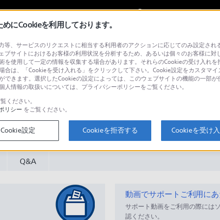
My Sonyに
サインイン
サインインす
にCookieを利用しております。
等、サービスのリクエストに相当する利用者のアクションに応じてのみ設定されるCoo
ジェクター
ェブサイトにおけるお客様の利用状況を分析するため、あるいは個々のお客様に対
技術を使用して一定の情報を収集する場合があります。それらのCookieの受け入れを拒
場合は、「Cookieを受け入れる」をクリックして下さい。Cookie設定をカスタマイ
とができます。選択したCookieの設定によっては、このウェブサイトの機能の一部
い。個人情報の取扱いについては、プライバシーポリシーをご覧ください。
覧ください。
ポリシー
をご覧ください。
検
Cookie設定
Cookieを拒否する
Cookieを受け
Q&A
動画でサポートご利用にあ
サポート動画をご利用の際には
認ください。