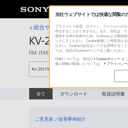
当社ウェブサイトでは快適な閲覧のため
総合サポート・お問い合わせ
プライバシー設定、ログイン、フォームへの入力
テレビ＆プロ
停止することができません。また、当社は、ウ
提供する等の目的のため、Cookieおよび類似
KV-29ST91S
ックしてください。Cookie使用にご同意頂ける
ださい。Cookieの設定をいつでも管理するこ
ては、当社のCookieポリシーをご覧くださ
RM-J148
詳細については、当社の
Cookieポリシー
をご
個人情報の取扱いについては、
プライバシー
KV-29ST91S
全て
ダウンロード
取扱説明書
ご意見箱 ／改善事例紹介