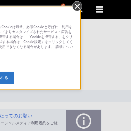
0
新規登録
るともっと便利に
kieは通常、必須Cookieと呼ばれ、利用を
してよりカスタマイズされたサービス・広告を
否する場合は、「Cookieを拒否する」をクリ
ズする場合は「Cookie設定」をクリックしてく
が使用できなくなる場合があります。 詳細につい
索
入れる
たってのお願い
ソーシャルメディア利用規約をご確