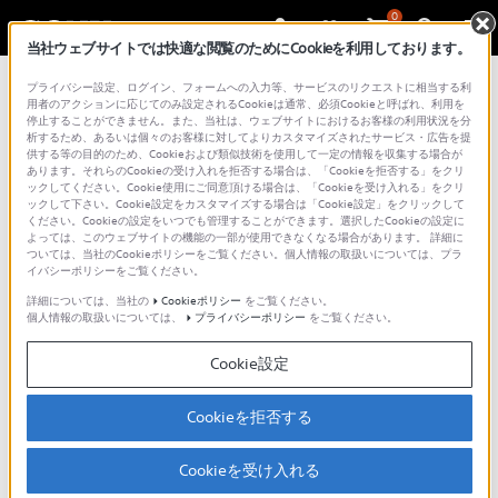
0
当社ウェブサイトでは快適な閲覧のためにCookieを利用しております。
プライバシー設定、ログイン、フォームへの入力等、サービスのリクエストに相当する利
用者のアクションに応じてのみ設定されるCookieは通常、必須Cookieと呼ばれ、利用を
停止することができません。また、当社は、ウェブサイトにおけるお客様の利用状況を分
析するため、あるいは個々のお客様に対してよりカスタマイズされたサービス・広告を提
供する等の目的のため、Cookieおよび類似技術を使用して一定の情報を収集する場合が
あります。それらのCookieの受け入れを拒否する場合は、「Cookieを拒否する」をクリ
ックしてください。Cookie使用にご同意頂ける場合は、「Cookieを受け入れる」をクリ
カメラの機能と使いかた
ックして下さい。Cookie設定をカスタマイズする場合は「Cookie設定」をクリックして
ください。Cookieの設定をいつでも管理することができます。選択したCookieの設定に
フォーカス設定ガイド
よっては、このウェブサイトの機能の一部が使用できなくなる場合があります。 詳細に
ついては、当社のCookieポリシーをご覧ください。個人情報の取扱いについては、プラ
ILCE-7RM6
イバシーポリシーをご覧ください。
詳細については、当社の
Cookieポリシー
をご覧ください。
フォーカス設定ガイド
個人情報の取扱いについては、
プライバシーポリシー
をご覧ください。
Cookie設定
オートフォーカスの具体的な使いかたのコツについて説明してい
ます。
Cookieを拒否する
各イベントでの設定例
Cookieを受け入れる
基本推奨設定