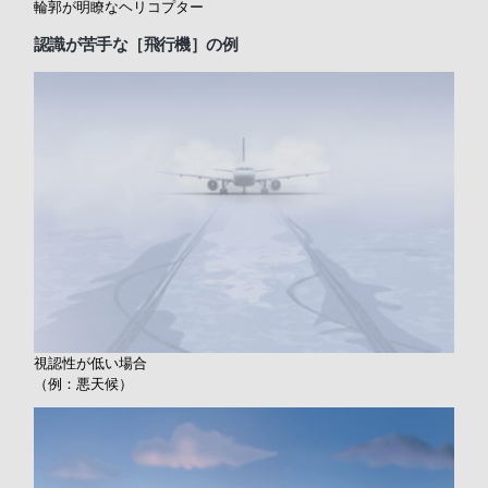
輪郭が明瞭なヘリコプター
認識が苦手な［
飛行機］の例
視認性が低い場合
（例：悪天候）