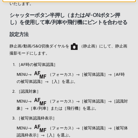
いたします。
シャッターボタン半押し（またはAF-ONボタン押
し）を使用して車/列車や飛行機にピントを合わせる
設定方法
静止画/動画/S&Q切換ダイヤルを
（静止画）にして、静止画
撮影モードにします。
［
AF時の被写体認識］
MENU→
（
フォーカス）→［
被写体認識］→［
AF時
の被写体認識］→ ［
入］を選ぶ。
［
認識対象］
MENU→
（
フォーカス）→［
被写体認識］→［
認識対
象］→［
車/列車］または［
飛行機］を選ぶ。
［
被写体認識枠表示］
MENU→
（
フォーカス）→［
被写体認識］→［
被写体
認識枠表示］→［
入］を選ぶ。