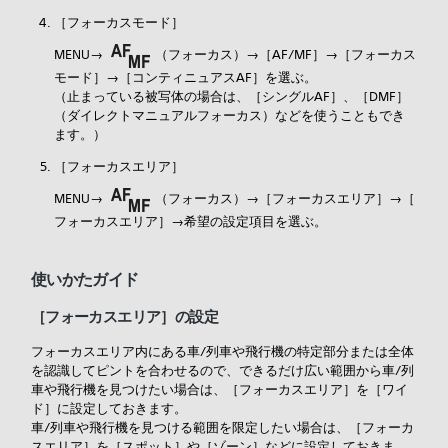
［
フォーカスモード］
MENU→
（
フォーカス）→［
AF/MF］→［
フォーカス
モード］→［
コンティニュアスAF］を選ぶ。
（止まっている被写体の場合は、［
シングルAF］、［
DMF］
（ダイレクトマニュアルフォーカス）などを使うこともでき
ます。）
［
フォーカスエリア］
MENU→
（
フォーカス）→［
フォーカスエリア］→［
フォーカスエリア］→希望の設定項目を選ぶ。
使いかたガイド
［
フォーカスエリア］の設定
フォーカスエリア内にある車/列車や飛行機の特定部分または全体
を認識してピントを合わせるので、できるだけ広い範囲から車/列
車や飛行機を見つけたい場合は、［
フォーカスエリア］を［
ワイ
ド］に設定しておきます。
車/列車や飛行機を見つける範囲を限定したい場合は、［
フォーカ
スエリア］を［
スポット］や［
ゾーン］などに設定しておきま