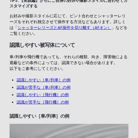
TIPS: 【実践編】さらにご自身の好みや撮影スタイルに合わせてカ
スタマイズする
お好みや撮影スタイルに応じて、ピント合わせとシャッターレリ
ーズをそれぞれ独立させて操作する方法などもあります。詳しく
は「
シャッターレリーズとAF操作を切り離す（AFオン）
」などを
ご覧ください。
認識しやすい被写体について
車/列車や飛行機であっても、それらの種類、向き、障害物による
遮蔽などの条件によっては、認識できない場合があります。
以下をご参考にしてください。
認識しやすい［
車/列車］の例
認識が苦手な［
車/列車］の例
認識しやすい［
飛行機］の例
認識が苦手な［
飛行機］の例
認識しやすい［
車/列車］の例