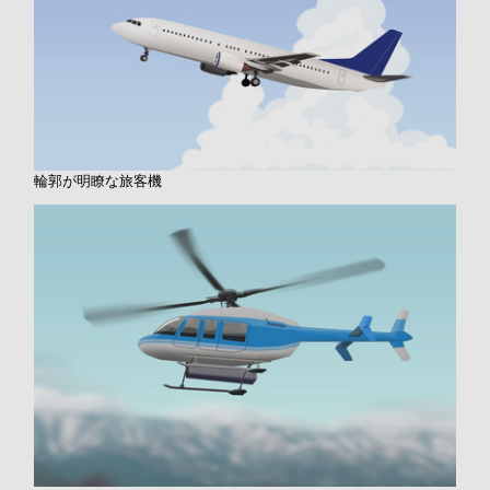
輪郭が明瞭な旅客機